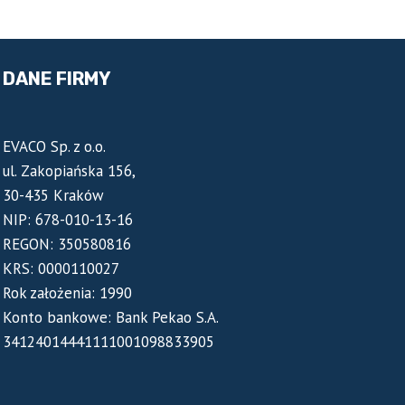
DANE FIRMY
EVACO Sp. z o.o.
ul. Zakopiańska 156,
30-435 Kraków
NIP: 678-010-13-16
REGON: 350580816
KRS: 0000110027
Rok założenia: 1990
Konto bankowe: Bank Pekao S.A.
34124014441111001098833905