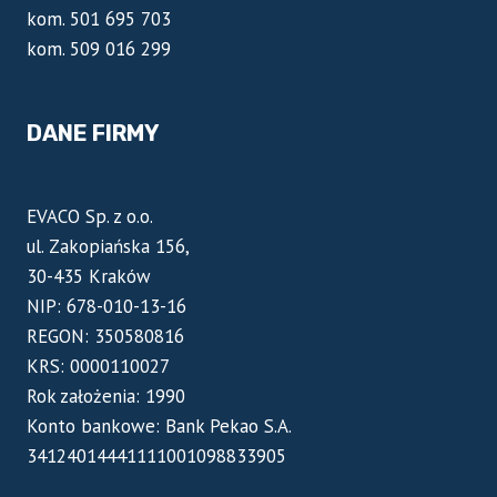
kom. 501 695 703
kom. 509 016 299
DANE FIRMY
EVACO Sp. z o.o.
ul. Zakopiańska 156,
30-435 Kraków
NIP: 678-010-13-16
REGON: 350580816
KRS: 0000110027
Rok założenia: 1990
Konto bankowe: Bank Pekao S.A.
34124014441111001098833905