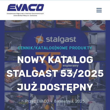
Przejdź
do
treści
CENNIK/KATALOG
|
NOWE PRODUKTY
NOWY KATALOG
STALGAST 53/2025
JUŻ DOSTĘPNY
Przez
EVACO
8 kwietnia, 2025