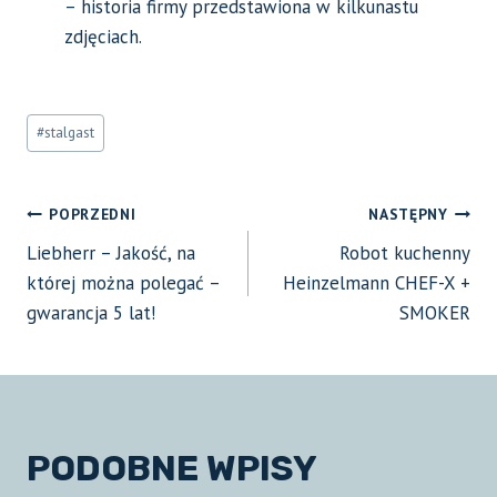
– historia firmy przedstawiona w kilkunastu
zdjęciach.
Tagi
#
stalgast
wpisu:
NAWIGACJA
POPRZEDNI
NASTĘPNY
Liebherr – Jakość, na
Robot kuchenny
WPISU
której można polegać –
Heinzelmann CHEF-X +
gwarancja 5 lat!
SMOKER
PODOBNE WPISY