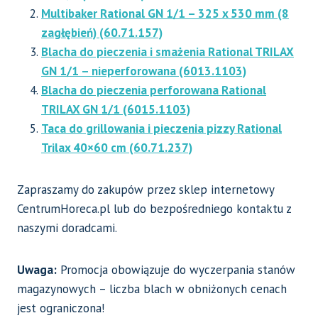
Multibaker Rational GN 1/1 – 325 x 530 mm (8
zagłębień) (60.71.157)
Blacha do pieczenia i smażenia Rational TRILAX
GN 1/1 – nieperforowana (6013.1103)
Blacha do pieczenia perforowana Rational
TRILAX GN 1/1 (6015.1103)
Taca do grillowania i pieczenia pizzy Rational
Trilax 40×60 cm (60.71.237)
Zapraszamy do zakupów przez sklep internetowy
CentrumHoreca.pl lub do bezpośredniego kontaktu z
naszymi doradcami.
Uwaga:
Promocja obowiązuje do wyczerpania stanów
magazynowych – liczba blach w obniżonych cenach
jest ograniczona!