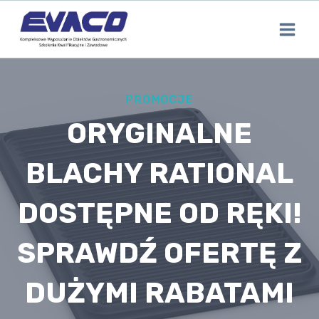
Przejdź
do
treści
PROMOCJE
ORYGINALNE
BLACHY RATIONAL
DOSTĘPNE OD RĘKI!
SPRAWDŹ OFERTĘ Z
DUŻYMI RABATAMI