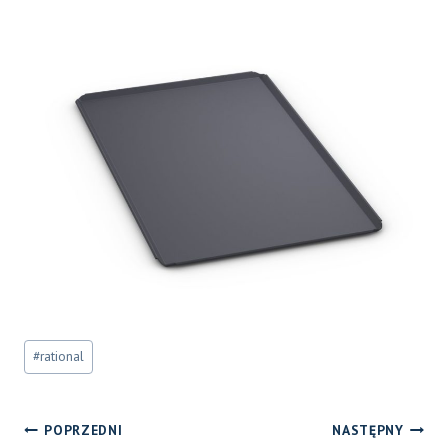
Tagi
#
rational
wpisu:
NAWIGACJA
POPRZEDNI
NASTĘPNY