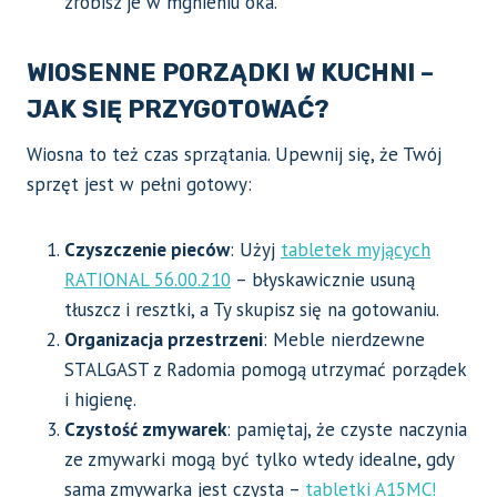
zrobisz je w mgnieniu oka.
WIOSENNE PORZĄDKI W KUCHNI –
JAK SIĘ PRZYGOTOWAĆ?
Wiosna to też czas sprzątania. Upewnij się, że Twój
sprzęt jest w pełni gotowy:
Czyszczenie pieców
: Użyj
tabletek myjących
RATIONAL 56.00.210
– błyskawicznie usuną
tłuszcz i resztki, a Ty skupisz się na gotowaniu.
Organizacja przestrzeni
: Meble nierdzewne
STALGAST z Radomia pomogą utrzymać porządek
i higienę.
Czystość zmywarek
: pamiętaj, że czyste naczynia
ze zmywarki mogą być tylko wtedy idealne, gdy
sama zmywarka jest czysta –
tabletki A15MC!