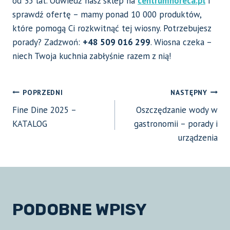
od 35 lat. Odwiedź nasz sklep na
centrumhoreca.pl
i
sprawdź ofertę – mamy ponad 10 000 produktów,
które pomogą Ci rozkwitnąć tej wiosny. Potrzebujesz
porady? Zadzwoń:
+48 509 016 299
. Wiosna czeka –
niech Twoja kuchnia zabłyśnie razem z nią!
NAWIGACJA
POPRZEDNI
NASTĘPNY
Fine Dine 2025 –
Oszczędzanie wody w
WPISU
KATALOG
gastronomii – porady i
urządzenia
PODOBNE WPISY