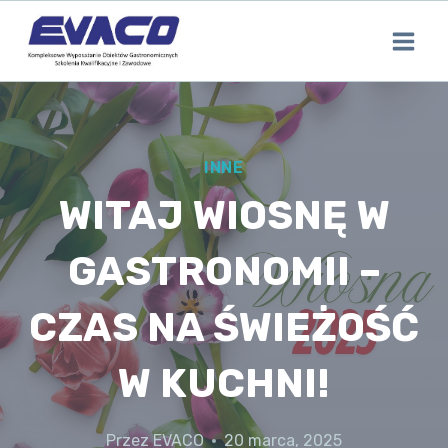
Przejdź
do
treści
INNE
WITAJ WIOSNĘ W
GASTRONOMII –
CZAS NA ŚWIEŻOŚĆ
W KUCHNI!
Przez
EVACO
20 marca, 2025